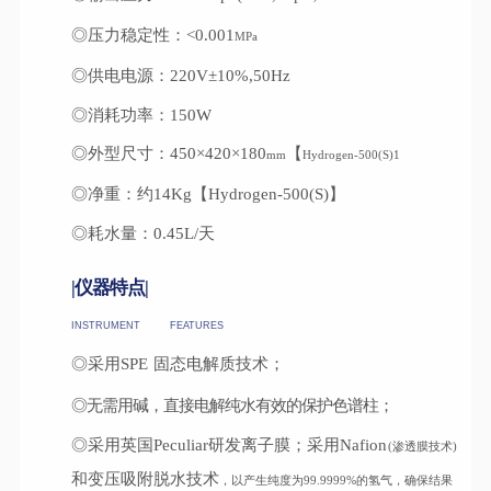
◎压力稳定性：<0.001
MPa
◎供电电源：220V±10%,50Hz
◎消耗功率：150W
◎外型尺寸：450×420×180
【
mm
Hydrogen
-500(S)1
◎净重：约14Kg【Hydrogen-500(S)】
◎耗水量：0.45L/天
|仪器特点|
INSTRUMENT
FEATURES
◎采用SPE
固态电解质技术；
◎无需用碱，直接电解纯水有效的保护色谱柱；
◎采用英国Peculiar研发离子膜；采用Nafion
(渗透膜技术)
和变压吸附脱水技术
，以产生纯度为99.9999%的氢气，确保结果