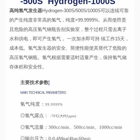
-50
0
S
Hydrogen
-1000S
高纯氢气发生器
Hydrogen-300S/500S/1000S可以连续可靠
的产生纯度非常高的氢气，纯度>99.9999%。从而使昂贵
且危险的高压氢气钢瓶告别实验室，整个过程只需去离子
水和供电，即可产生氢气， 一次加水即可持 续工作15天，
成本低。氢气发生器的安全、简便性能使其替代了危险的
高压氢气钢瓶。氢气根据需要适时适量产生，保持氢气储
存体积和安全性。
|
主要技术参数
MAIN
TECHNICAL
PARAMETERS
氢气纯度：
99.9999%
◎氢气露点：
-70℃(大约1ppm)
◎氢气流量：300cc/min、500cc/min、1000cc/min
◎输出压力：0-0.4Mpa(4bar,60psi
)