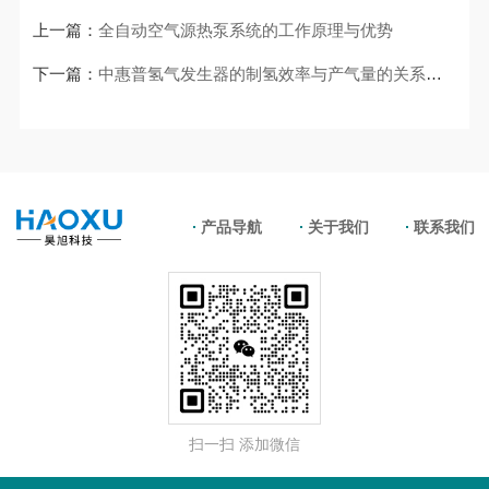
上一篇：
全自动空气源热泵系统的工作原理与优势
下一篇：
中惠普氢气发生器的制氢效率与产气量的关系分析
产品导航
关于我们
联系我们
扫一扫 添加微信