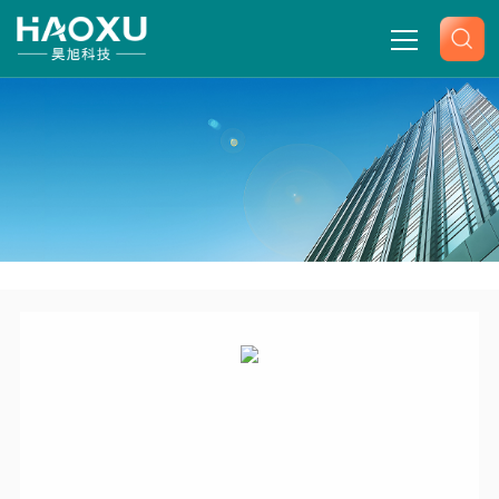
网站首页
关于我们
产品中心
-
-
-
-
首页
产品展示
waters消耗品
氘灯
新闻中心
201000281waters氘灯
技术文章
联系我们