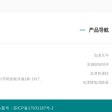
产品导航
岛津天平
宾德BINDER
岛津色谱柱
号明发银河城1栋-1917、
岛津静电消除器
备案号：苏ICP备17031187号-2