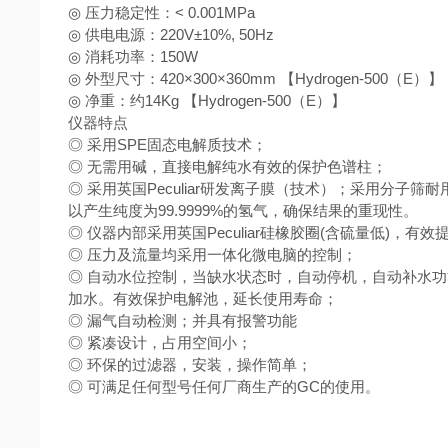
◎ 压力稳定性：< 0.001MPa
◎ 供电电源：220V±10%, 50Hz
◎ 消耗功率：150W
◎ 外型尺寸：420×300×360mm 【Hydrogen-500（E）】
◎ 净重：约14Kg 【Hydrogen-500（E）】
仪器特点
◎ 采用SPE固态电解质技术；
◎ 无需用碱，直接电解纯水有效的保护色谱柱；
◎ 采用英国Peculiar研发离子膜（技术）；采用分子筛
以产生纯度为99.9999%的氢气，确保结果的重现性。
◎ 仪器内部采用英国Peculiar硅橡胶圈(含硫量低)，
◎ 压力及流量均采用一体化微电脑的控制；
◎ 自动水位控制，当缺水状态时，自动停机，自动补水功能H
加水。有效保护电解池，延长使用寿命；
◎ 漏气自动检测；并具有报警功能
◎ 紧凑设计，占用空间小；
◎ 环保的过滤器，安装，操作简单；
◎ 可满足任何型号任何厂商生产的GC的使用。