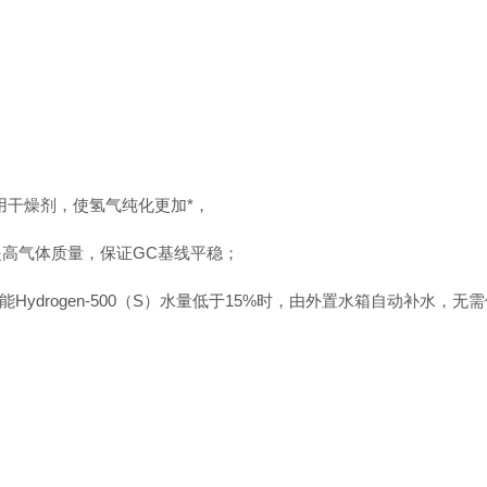
耐用干燥剂，使氢气纯化更加*，
有效提高气体质量，保证GC基线平稳；
ydrogen-500（S）水量低于15%时，由外置水箱自动补水，无