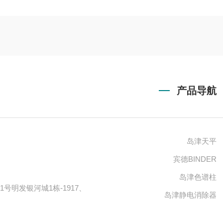
产品导航
岛津天平
宾德BINDER
岛津色谱柱
号明发银河城1栋-1917、
岛津静电消除器