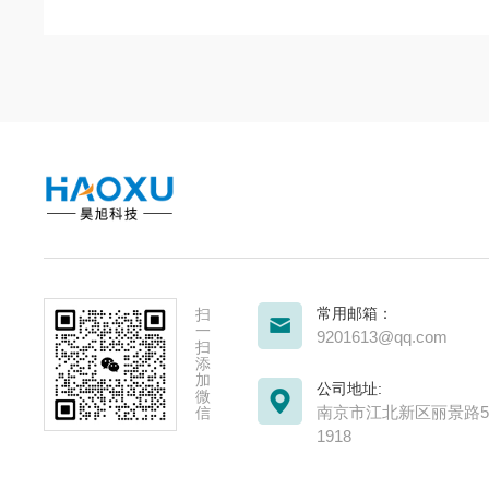
常用邮箱：
扫
一
9201613@qq.com
扫
添
加
公司地址:
微
南京市江北新区丽景路51
信
1918