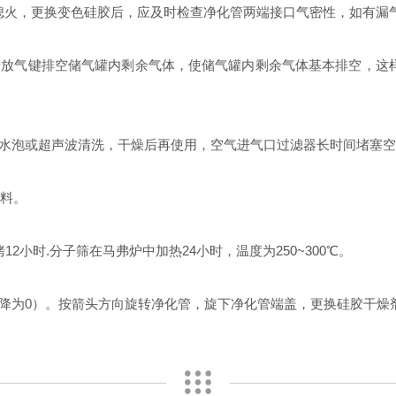
熄火，更换变色硅胶后，应及时检查净化管两端接口气密性，如有漏
放气键排空储气罐内剩余气体，使储气罐内剩余气体基本排空，这样
泡或超声波清洗，干燥后再使用，空气进气口过滤器长时间堵塞空
填料。
小时.分子筛在马弗炉中加热24小时，温度为250~300℃。
为0）。按箭头方向旋转净化管，旋下净化管端盖，更换硅胶干燥