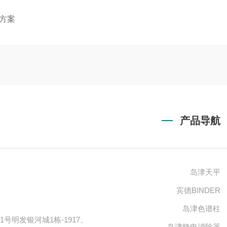
方案
产品导航
岛津天平
宾德BINDER
岛津色谱柱
号明发银河城1栋-1917、
岛津静电消除器