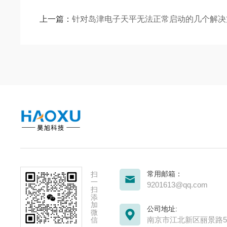
上一篇：
针对岛津电子天平无法正常启动的几个解决
常用邮箱：
扫
一
9201613@qq.com
扫
添
加
公司地址:
微
南京市江北新区丽景路51
信