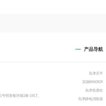
产品导航
岛津天平
宾德BINDER
岛津色谱柱
号明发银河城1栋-1917、
岛津静电消除器