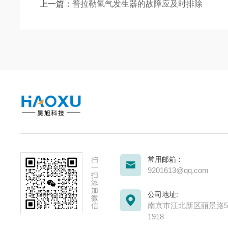
上一篇：
普拉勒氢气发生器的故障应及时排除
常用邮箱：
扫
一
9201613@qq.com
扫
添
加
公司地址:
微
南京市江北新区丽景路51
信
1918