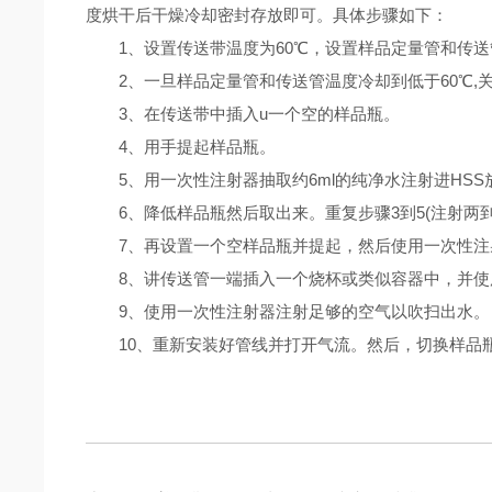
度烘干后干燥冷却密封存放即可。具体步骤如下：
1、设置传送带温度为60℃，设置样品定量管和传送管
2、一旦样品定量管和传送管温度冷却到低于60℃,
3、在传送带中插入u一个空的样品瓶。
4、用手提起样品瓶。
5、用一次性注射器抽取约6ml的纯净水注射进HSS
6、降低样品瓶然后取出来。重复步骤3到5(注射两到
7、再设置一个空样品瓶并提起，然后使用一次性注
8、讲传送管一端插入一个烧杯或类似容器中，并使用一次
9、使用一次性注射器注射足够的空气以吹扫出水。
10、重新安装好管线并打开气流。然后，切换样品瓶到L