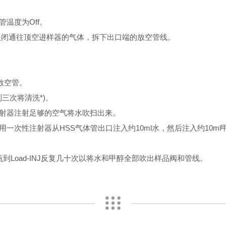
温度为Off。
关闭通往顶空进样器的气体，拆下出口端的放空管线。
放空管。
三次将清洗*)。
射器注射足够的空气将水吹扫出来。
性注射器从HSS气体管出口注入约10ml水，然后注入约10ml
oad-INJ反复几十次以将水和甲醇全部吹出样品阀和管线。